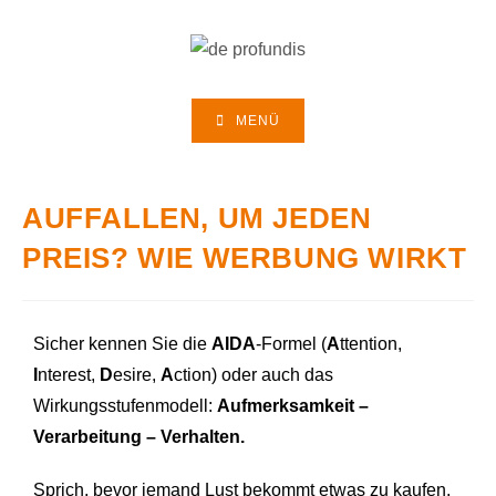
MENÜ
AUFFALLEN, UM JEDEN
PREIS? WIE WERBUNG WIRKT
Sicher kennen Sie die
AIDA
-Formel (
A
ttention,
I
nterest,
D
esire,
A
ction) oder auch das
Wirkungsstufenmodell:
Aufmerksamkeit –
Verarbeitung – Verhalten.
Sprich, bevor jemand Lust bekommt etwas zu kaufen,