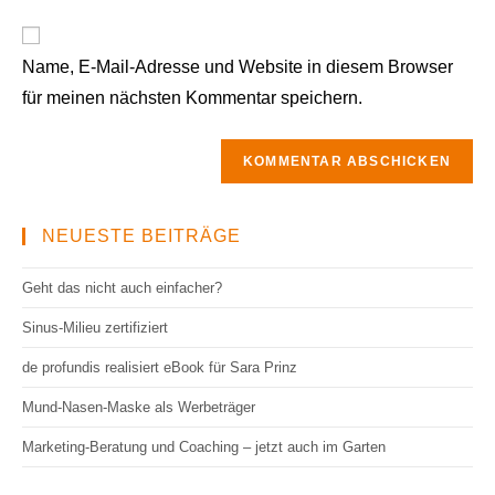
Adresse
Website-
ein
zum
URL
Kommentieren
Name, E-Mail-Adresse und Website in diesem Browser
ein
ein
für meinen nächsten Kommentar speichern.
(optional)
NEUESTE BEITRÄGE
Geht das nicht auch einfacher?
Sinus-Milieu zertifiziert
de profundis realisiert eBook für Sara Prinz
Mund-Nasen-Maske als Werbeträger
Marketing-Beratung und Coaching – jetzt auch im Garten