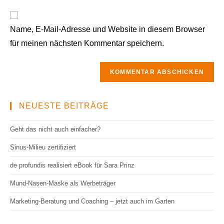
Adresse
Website-
ein
zum
URL
Kommentieren
Name, E-Mail-Adresse und Website in diesem Browser
ein
ein
für meinen nächsten Kommentar speichern.
(optional)
NEUESTE BEITRÄGE
Geht das nicht auch einfacher?
Sinus-Milieu zertifiziert
de profundis realisiert eBook für Sara Prinz
Mund-Nasen-Maske als Werbeträger
Marketing-Beratung und Coaching – jetzt auch im Garten