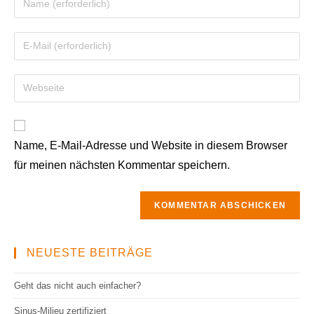
deinen
Namen
Gib
oder
deine
Benutzernamen
E-
Gib
zum
Mail-
deine
Kommentieren
Adresse
Website-
ein
zum
URL
Kommentieren
Name, E-Mail-Adresse und Website in diesem Browser
ein
ein
für meinen nächsten Kommentar speichern.
(optional)
NEUESTE BEITRÄGE
Geht das nicht auch einfacher?
Sinus-Milieu zertifiziert