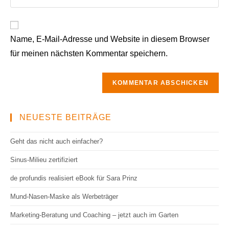
Mail-
deine
Kommentieren
Adresse
Website-
ein
zum
URL
Kommentieren
Name, E-Mail-Adresse und Website in diesem Browser
ein
ein
für meinen nächsten Kommentar speichern.
(optional)
NEUESTE BEITRÄGE
Geht das nicht auch einfacher?
Sinus-Milieu zertifiziert
de profundis realisiert eBook für Sara Prinz
Mund-Nasen-Maske als Werbeträger
Marketing-Beratung und Coaching – jetzt auch im Garten